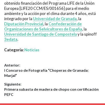
obtenido financiación del Programa LIFE de la Unión
Europea [LIFE20 CCM/ES/001656] para el medio
ambiente y la acción por el clima durante 4 años, está
integrado por la
Universidad de Granada
, la
Diputación Provincial
, la
Confederación de
Organizaciones de Selvicultores de España
, la
Universidad de Santiago de Compostela
y la spinoff
3edata
.
Categoría:
Noticias
Navegación
Anterior:
Entrada
I Concurso de Fotografía “Choperas de Granada:
de
anterior:
Marjal”
entradas
Siguiente:
Entrada
Primera subasta de madera de chopo con certificación
siguiente:
PEFC